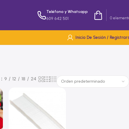
Teléfono y Whatsapp
0,00
€
0
element
609 642 501
Inicio De Sesión / Registrar
r
9
12
18
24