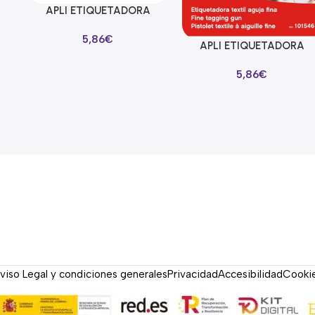
 5
APLI ETIQUETADORA
Añadir Al Carrito
TEXTIL AGUJA ESTANDAR
5,86
€
APLI ETIQUETADORA
Añadir Al Carrito
TEXTIL AGUJA FINA
5,86
€
viso Legal y condiciones generales
Privacidad
Accesibilidad
Cooki