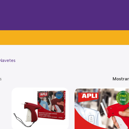
 Navetes
s
Mostra