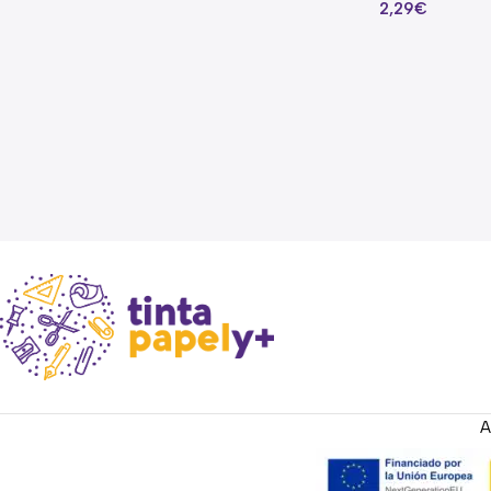
2,29
€
ETIQUETADORA 101546 –
UD.
Read more
A