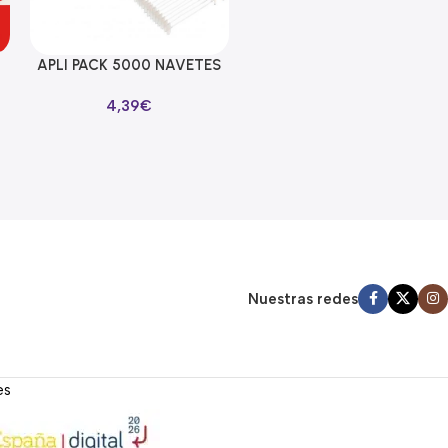
APLI PACK 5000 NAVETES
Añadir Al Carrito
ESTÁNDAR 25MM
4,39
€
COMPATIBLE CON
ETIQUETADORA 101545
Nuestras redes
es