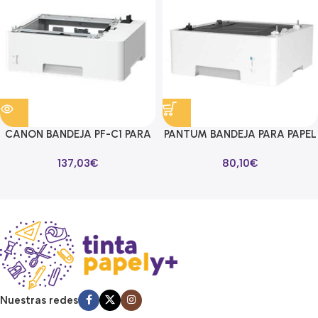
CANON BANDEJA PF-C1 PARA
PANTUM BANDEJA PARA PAPEL
PAPEL DE 550 HOJAS PARA
DE 550 HOJAS PARA BP5100 Y
137,03
€
80,10
€
CANON LBP312X
BM5100
Read more
Nuestras redes