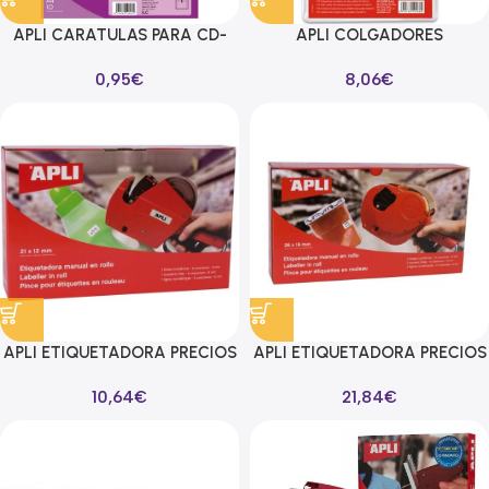
APLI CARATULAS PARA CD-
APLI COLGADORES
DVD MICROPERFORADAS
AUTOADHESIVOS 34X48MM
0,95
€
8,06
€
CARTULINA 200 GR 10H
PACK 100U PLÁSTICO
TRANSPARENTE
APLI ETIQUETADORA PRECIOS
APLI ETIQUETADORA PRECIOS
1 LÍNEA PARA ETIQUETAS 8
2 LÍNEAS PARA ETIQUETAS
10,64
€
21,84
€
CARACTERES
26X16MM