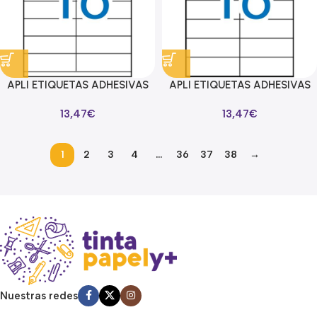
APLI ETIQUETAS ADHESIVAS
APLI ETIQUETAS ADHESIVAS
105X35MM INKJET/LÁSER
105X37MM INKJET/LÁSER
13,47
€
13,47
€
C/RECTOS 16 X 100H BLANCO
C/RECTOS 16 X 100H BLANCO
1
2
3
4
…
36
37
38
→
Read more
Nuestras redes