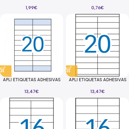
105X148MM
105X149MM ESCRITURA
1,99
€
0,76
€
MANUAL/IMPRESIÓN
MANUAL C/ROMOS 1 X 10H
C/RECTOS 2 X 15H BLANCO
BLANCO
APLI ETIQUETAS ADHESIVAS
APLI ETIQUETAS ADHESIVAS
105X28,75MM LÁSER
105X29MM INKJET/LÁSER
13,47
€
13,47
€
C/RECTOS 20 X 100H BLANCO
C/RECTOS 20 X 100H BLANCO