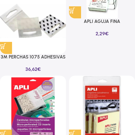
APLI AGUJA FINA
COMPATIBLES CON
2,29
€
ETIQUETADORA 101546 – 5 UD.
3M PERCHAS 1075 ADHESIVAS
50X50MM KIT 500 UD
36,62
€
POLIÉSTER TRANSPARENTE