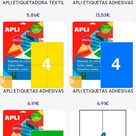
APLI ETIQUETADORA TEXTIL
APLI ETIQUETAS ADHESIVAS
AGUJA FINA
105X148MM INKJET/LÁSER
5,86
€
13,53
€
C/RECTOS 4 X 100H BLANCO
APLI ETIQUETAS ADHESIVAS
APLI ETIQUETAS ADHESIVAS
105X148MM INKJET/LÁSER
105X148MM INKJET/LÁSER
6,91
€
6,91
€
C/RECTOS 4 X 20H AMARILLO
C/RECTOS 4 X 20H AZUL