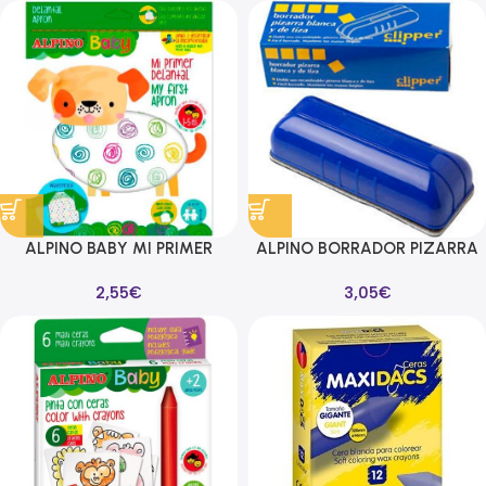
ALPINO BABY MI PRIMER
ALPINO BORRADOR PIZARRA
DELANTAL 1 A 5 AÑOS
BLANCA Y NEGRA CLIPPER
2,55
€
3,05
€
IMPERMEABLE