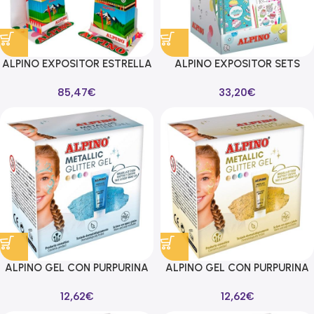
ALPINO EXPOSITOR ESTRELLA
ALPINO EXPOSITOR SETS
CONTENIDO AL010654
CREATIVOS DINO +
85,47
€
33,20
€
AL010658
AQUARELLE + CUPCAKES
ALPINO GEL CON PURPURINA
ALPINO GEL CON PURPURINA
METALLIC GLITTER CAJA 6U
METALLIC GLITTER CAJA 6U
12,62
€
12,62
€
AZUL
ORO