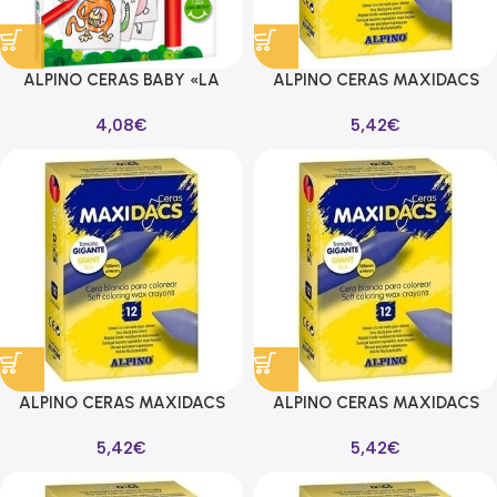
ALPINO CERAS BABY «LA
ALPINO CERAS MAXIDACS
JUNGLA» PARA BEBÉS CON
CAJA DE 12 AMARILLO CLARO
4,08
€
5,42
€
CARTAS PARA COLOREAR
ESTUCHE DE 6 C/SURTIDOS
ALPINO CERAS MAXIDACS
ALPINO CERAS MAXIDACS
CAJA DE 12 MARRÓN
CAJA DE 12 NEGRO
5,42
€
5,42
€