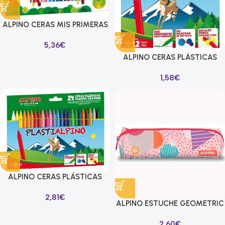
ALPINO CERAS MIS PRIMERAS
CERAS BABY GRUESAS MÁS
5,36
€
LIMPIAS ESTUCHE DE 12
C/SURTIDOS
ALPINO CERAS PLÁSTICAS
PLASTIALPINO 115MM NO
1,58
€
MANCHAN ESTUCHE DE 12
C/SURTIDOS
ALPINO CERAS PLÁSTICAS
PLASTIALPINO 115MM NO
2,81
€
MANCHAN ESTUCHE DE 24
ALPINO ESTUCHE GEOMETRIC
C/SURTIDOS
1 CREMALLERA 21X6X5CM
2,60
€
MULTICOLOR