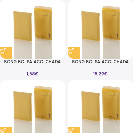
BONG BOLSA ACOLCHADA
BONG BOLSA ACOLCHADA
CON BURBUJAS 12B
CON BURBUJAS 13C
1,58
€
15,29
€
120X215MM KRAFT -10U-
150X215MM KRAFT -100U-