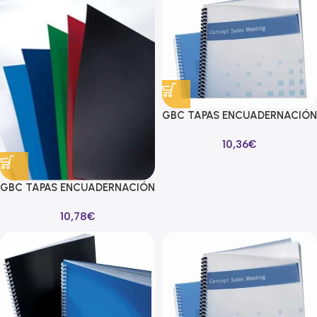
GBC TAPAS ENCUADERNACIÓN
POLYCLEARVIEW A4 PP 300
10,36
€
MICRAS TRANSPARENTE MATE
PAQUETE 100 UD
GBC TAPAS ENCUADERNACIÓN
POLYCLEARVIEW A4 PP 300
10,78
€
MICRAS NEGRO MATE PACK
100 UD