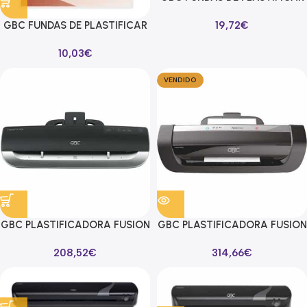
CARTERAS 2X75 MICRAS A3 -
GBC FUNDAS DE PLASTIFICAR
19,72
€
PACK 100U-
2X80 MICRAS A4 BRILLO -
10,03
€
PACK 100U-
VENDIDO
GBC PLASTIFICADORA FUSION
GBC PLASTIFICADORA FUSION
3100L DIN A3 NEGRO
PLUS 6000L A3 NEGRO
208,52
€
314,66
€