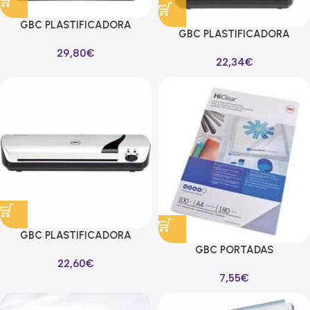
GBC PLASTIFICADORA
GBC PLASTIFICADORA
INSPIRE+ A3
INSPIRE+ A4
29,80
€
22,34
€
GBC PLASTIFICADORA
GBC PORTADAS
INSPIRE+ A4 HASTA 125
22,60
€
ENCUADERNACIÓN HICLEAR
MICRAS BLANCO
7,55
€
A4 PVC 180 MICRAS CRISTAL
TRANSPARENTE PACK 100 UD