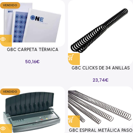
VENDIDO
GBC CARPETA TÉRMICA
IBICOVER STANDARD A4
50,16
€
LOMO 50MM CAJA DE 50
GBC CLICKS DE 34 ANILLAS
BLANCO
(PARA MÁQUINA 3:1) 16MM
23,74
€
NEGRO CAJA DE 50
VENDIDO
GBC ESPIRAL METÁLICA PASO