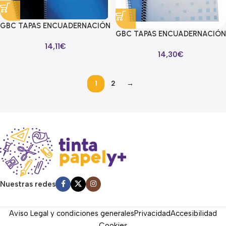
GBC TAPAS ENCUADERNACIÓN
GBC TAPAS ENCUADERNACIÓN
POLYCLEARVIEW A4 PP 500
POLYCLEARVIEW A4 PP 500
14,11
€
MICRAS NEGRO MATE
14,30
€
MICRAS TRANSPARENTE MATE
PAQUETE 100 UD
PAQUETE 100 UD
1
2
→
Read more
Nuestras redes
Aviso Legal y condiciones generales
Privacidad
Accesibilidad
Cookies