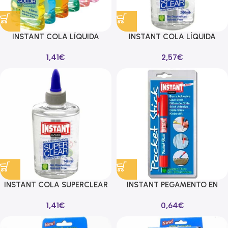
INSTANT COLA LÍQUIDA
INSTANT COLA LÍQUIDA
SUPERCLEAR PARA
SUPERCLEAR PARA
1,41
€
2,57
€
DECORACIÓN BOTELLA 180ML
DECORACIÓN BOTELLA 266ML
C/SURTIDOS
TRANSPARENTE
INSTANT COLA SUPERCLEAR
INSTANT PEGAMENTO EN
BOTELLA 147ML
BARRA 5GR POCKET STICK
1,41
€
0,64
€
TRANSPARENTE
CLASSIC BLISTER