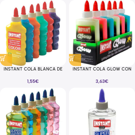
INSTANT COLA BLANCA DE
INSTANT COLA GLOW CON
COLOR PARA DECORACIÓN
PURPURINA LUMINISCENTE
1,55
€
3,63
€
BOTELLA 180ML C/SURTIDOS
BOTELLA 147ML CAJA
EXPOSITORA – 6 UND-
C/SURTIDOS