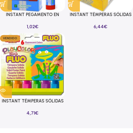
INSTANT PEGAMENTO EN
INSTANT TÉMPERAS SÓLIDAS
BARRA CLASSIC 40GR SIN
BASIC ONE BARRA 10GR CAJA
1,02
€
6,44
€
DISOLVENTES
12U LILA
VENDIDO
INSTANT TÉMPERAS SÓLIDAS
ONE FLUO EN BARRA ESTUCHE
4,71
€
DE 6 C/SURTIDOS
FLUORESCENTES
Read more