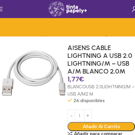
cesorios)
Hardware y Accesorios Informat.
Cables y Conectores
AISENS CABLE
LIGHTNING A USB 2.0
LIGHTNING/M – USB
A/M BLANCO 2,0M
1,77
€
BLANCO
USB 2.0
LIGHTNING/M –
USB A/M
2 M
26 disponibles
Añadir Al Carrito
Añadir para comparar