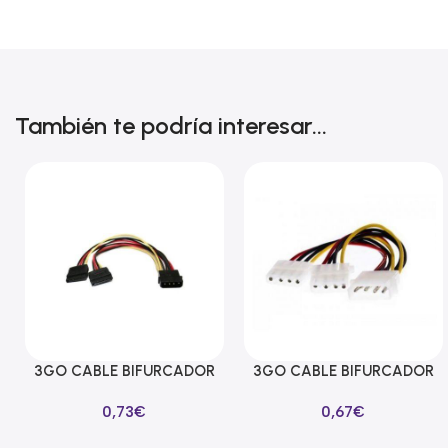
También te podría interesar...
3GO CABLE BIFURCADOR
3GO CABLE BIFURCADOR
Añadir Al Carrito
Añadir Al Carrito
ALIMENTACION SATA EN Y
MOLEX EN Y
0,73
€
0,67
€