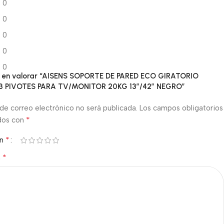
0
0
0
0
0
ro en valorar “AISENS SOPORTE DE PARED ECO GIRATORIO
 3 PIVOTES PARA TV/MONITOR 20KG 13″/42″ NEGRO”
de correo electrónico no será publicada.
Los campos obligatorios
*
dos con
*
ón
*
n