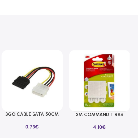
3GO CABLE SATA 50CM
Añadir Al Carrito
3M COMMAND TIRAS
Añadir Al Carrito
ALIMENTACION
CUELGA CUADROS
0,73
€
4,10
€
BLANCAS MEDIANAS