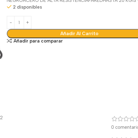
NEGRO
ACERO DE ALTA RESISTENCIA
PARED
HASTA 20 KG
13
2 disponibles
Añadir Al Carrito
Añadir para comparar
42
0 comentari