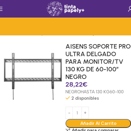
ccesorios)
Hardware y Accesorios Informat.
Soportes de Monitor
AISENS SOPORTE PRO
ULTRA DELGADO
PARA MONITOR/TV
130 KG DE 60-100″
NEGRO
28,22
€
NEGRO
HASTA 130 KG
60-100
2 disponibles
Añadir Al Carrito
Añadir para comparar