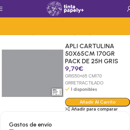
Material Escolar y Creatividad
Mat.Papelería y Oficina
Cartulinas
APLI CARTULINA
50X65CM 170GR
PACK DE 25H GRIS
9,79
€
GRIS
50×65 CM
170
GR
RETRACTILADO
1 disponibles
Añadir Al Carrito
Añadir para comparar
Gastos de envío