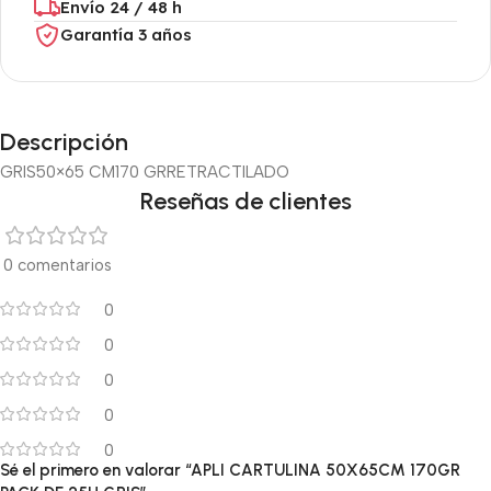
Envío 24 / 48 h
Garantía 3 años
Descripción
GRIS
50×65 CM
170 GR
RETRACTILADO
Reseñas de clientes
0 comentarios
0
0
0
0
0
Sé el primero en valorar “APLI CARTULINA 50X65CM 170GR