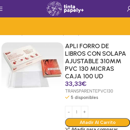
ial Escolar y Creatividad
Mat.Papelería y Oficina
Forros de Libros
APLI FORRO DE
LIBROS CON SOLAPA
AJUSTABLE 310MM
PVC 130 MICRAS
CAJA 100 UD
33,33
€
TRANSPARENTE
PVC
130
5 disponibles
Añadir Al Carrito
Añadir para comparar