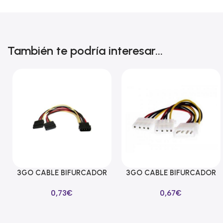
También te podría interesar...
3GO CABLE BIFURCADOR
3GO CABLE BIFURCADOR
Añadir Al Carrito
Añadir Al Carrito
ALIMENTACION SATA EN Y
MOLEX EN Y
0,73
€
0,67
€