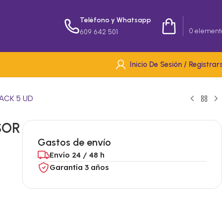
Teléfono y Whatsapp
0,00
€
0
element
609 642 501
Inicio De Sesión / Registrar
ACK 5 UD
SOR
Gastos de envío
Envío 24 / 48 h
Garantía 3 años