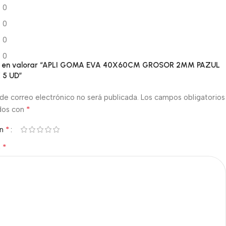
0
0
0
0
ero en valorar “APLI GOMA EVA 40X60CM GROSOR 2MM PAZUL
 5 UD”
de correo electrónico no será publicada.
Los campos obligatorios
*
dos con
*
ón
*
n