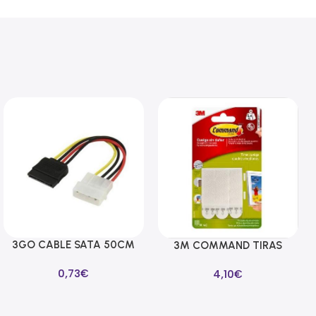
3GO CABLE SATA 50CM
Añadir Al Carrito
3M COMMAND TIRAS
Añadir Al Carrito
ALIMENTACION
CUELGA CUADROS
0,73
€
4,10
€
BLANCAS MEDIANAS