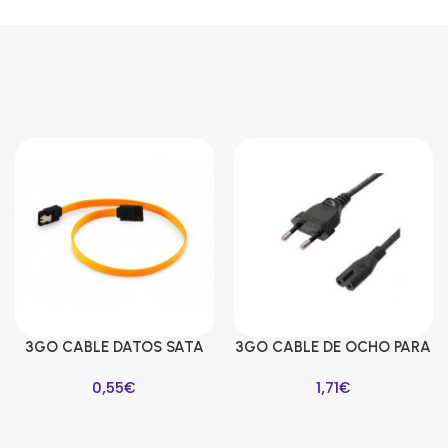
3GO CABLE DATOS SATA
3GO CABLE DE OCHO PARA
Añadir Al Carrito
Añadir Al Carrito
LAÑA SEGURIDAD 39CM
ALIMENTADORES 1M
0,55
€
1,71
€
AMARILLO