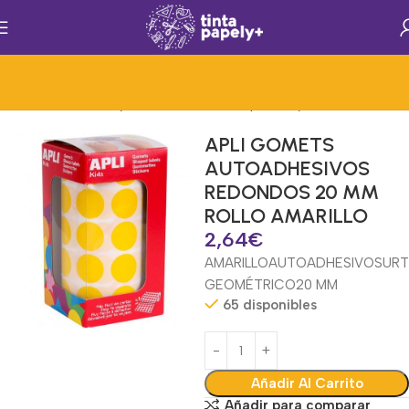
cio
Material Escolar y Creatividad
Mat.Papelería y Oficina
Gomets
APLI GOMETS
AUTOADHESIVOS
REDONDOS 20 MM
ROLLO AMARILLO
2,64
€
AMARILLO
AUTOADHESIVO
SURT
GEOMÉTRICO
20 MM
65 disponibles
Añadir Al Carrito
Añadir para comparar