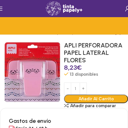
s Generales de Oficina
Mat.Papelería y Oficina
Taladros 1 Agujero
APLI PERFORADORA
PAPEL LATERAL
FLORES
8,23
€
13 disponibles
Añadir Al Carrito
Añadir para comparar
Gastos de envío