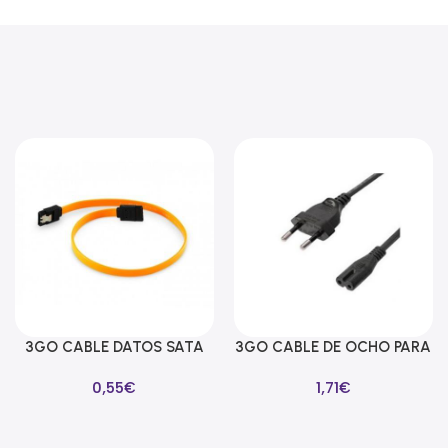
3GO CABLE DATOS SATA
3GO CABLE DE OCHO PARA
Añadir Al Carrito
Añadir Al Carrito
LAÑA SEGURIDAD 39CM
ALIMENTADORES 1M
0,55
€
1,71
€
AMARILLO