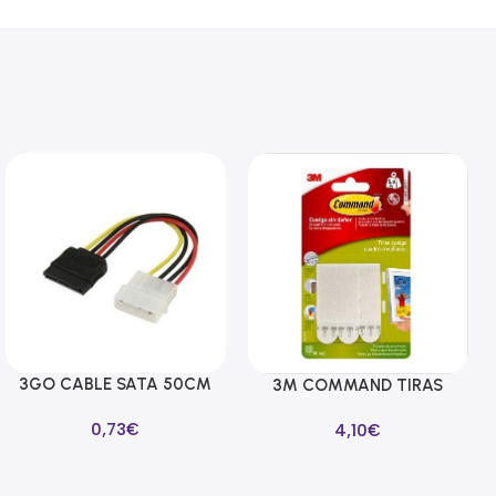
3GO CABLE SATA 50CM
Añadir Al Carrito
3M COMMAND TIRAS
Añadir Al Carrito
ALIMENTACION
CUELGA CUADROS
0,73
€
4,10
€
BLANCAS MEDIANAS