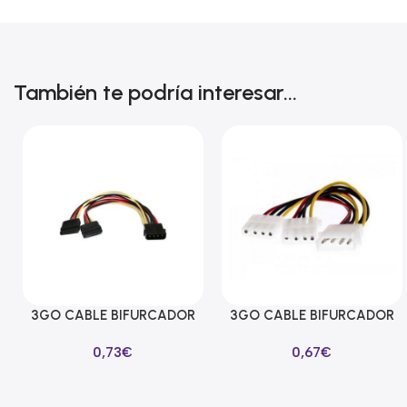
También te podría interesar...
3GO CABLE BIFURCADOR
3GO CABLE BIFURCADOR
Añadir Al Carrito
Añadir Al Carrito
ALIMENTACION SATA EN Y
MOLEX EN Y
0,73
€
0,67
€