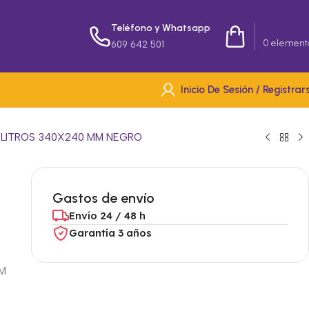
Teléfono y Whatsapp
0,00
€
0
element
609 642 501
Inicio De Sesión / Registrar
8 LITROS 340X240 MM NEGRO
Gastos de envío
Envío 24 / 48 h
Garantía 3 años
CM