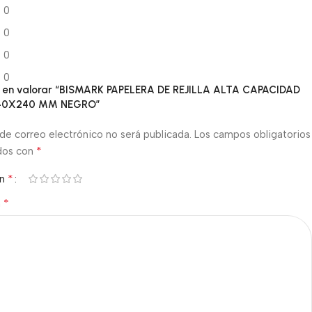
0
0
0
0
ro en valorar “BISMARK PAPELERA DE REJILLA ALTA CAPACIDAD
340X240 MM NEGRO”
de correo electrónico no será publicada.
Los campos obligatorios
*
dos con
*
ón
*
n