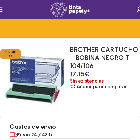
Inicio
Consumibles de Impresion
Consumibles
Tinta
BROTHER CARTUCHO
VENDID
+ BOBINA NEGRO T-
O
104/106
17,15
€
Sin existencias
Añadir para comparar
Gastos de envío
Envío 24 / 48 h