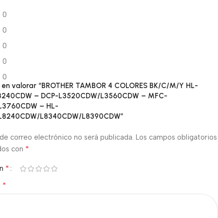
0
0
0
0
0
ro en valorar “BROTHER TAMBOR 4 COLORES BK/C/M/Y HL-
3240CDW – DCP-L3520CDW/L3560CDW – MFC-
L3760CDW – HL-
L8240CDW/L8340CDW/L8390CDW”
de correo electrónico no será publicada.
Los campos obligatorios
*
dos con
*
ón
*
n