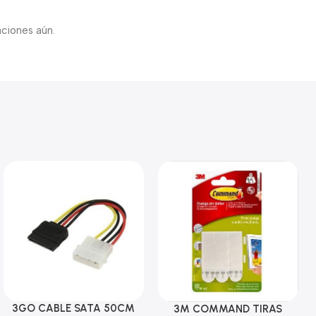
aciones aún.
3GO CABLE SATA 50CM
Añadir Al Carrito
3M COMMAND TIRAS
Añadir Al Carrito