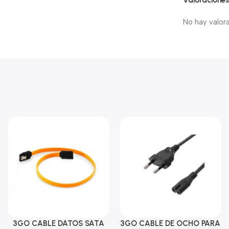
No hay valor
3GO CABLE DATOS SATA
3GO CABLE DE OCHO PARA
Añadir Al Carrito
Añadir Al Carrito