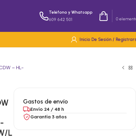
Teléfono y Whatsapp
0,00
€
0
element
609 642 501
Inicio De Sesión / Registrar
CDW – HL-
DW
Gastos de envío
Envío 24 / 48 h
Garantía 3 años
-
W/L