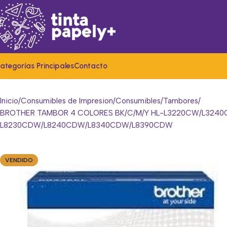
ategorías Principales
Contacto
Inicio
Consumibles de Impresion
Consumibles
Tambores
BROTHER TAMBOR 4 COLORES BK/C/M/Y HL-L3220CW/L324
L8230CDW/L8240CDW/L8340CDW/L8390CDW
VENDIDO