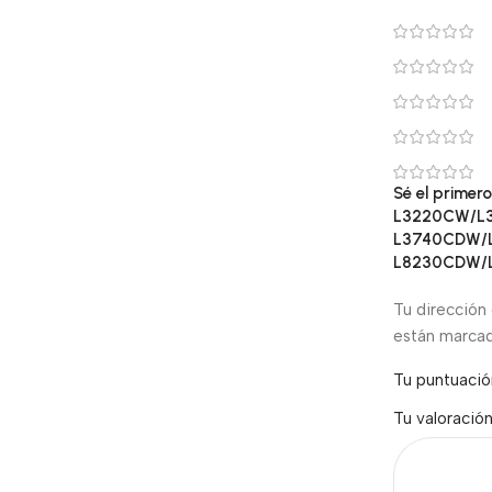
Sé el prime
L3220CW/L
L3740CDW/
L8230CDW/
Tu dirección 
están marca
Tu puntuaci
Tu valoració