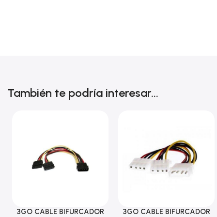
También te podría interesar...
3GO CABLE BIFURCADOR
3GO CABLE BIFURCADOR
Añadir Al Carrito
Añadir Al Carrito