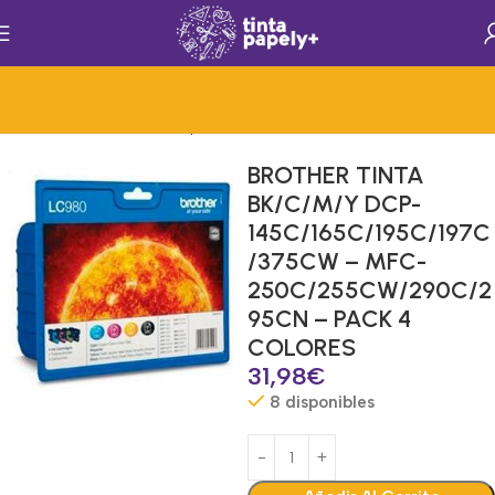
Inicio
Consumibles de Impresion
Consumibles
Tinta
BROTHER TINTA
BK/C/M/Y DCP-
145C/165C/195C/197C
/375CW – MFC-
250C/255CW/290C/2
95CN – PACK 4
COLORES
31,98
€
8 disponibles