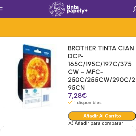
Inicio
Consumibles de Impresion
Consumibles
Tinta
BROTHER TINTA CIAN
DCP-
165C/195C/197C/375
CW – MFC-
250C/255CW/290C/2
95CN
7,28
€
1 disponibles
Añadir Al Carrito
Añadir para comparar