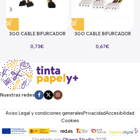
3GO CABLE BIFURCADOR
3GO CABLE BIFURCADOR
ALIMENTACION SATA EN Y
MOLEX EN Y
0,73
€
0,67
€
Nuestras redes
Aviso Legal y condiciones generales
Privacidad
Accesibilidad
Cookies
Diseñado por
Okawa Studio
2025.