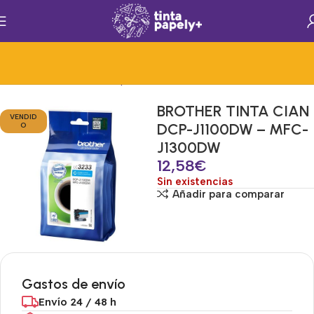
Inicio
Consumibles de Impresion
Consumibles
Tinta
BROTHER TINTA CIAN
VENDID
DCP-J1100DW – MFC-
O
J1300DW
12,58
€
Sin existencias
Añadir para comparar
Gastos de envío
Envío 24 / 48 h