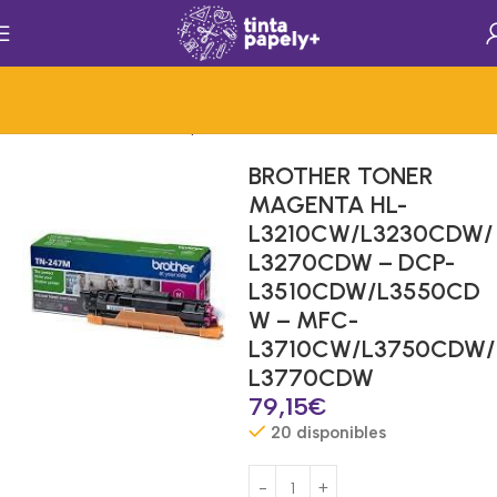
Inicio
Consumibles de Impresion
Consumibles
Toner
BROTHER TONER
MAGENTA HL-
L3210CW/L3230CDW/
L3270CDW – DCP-
L3510CDW/L3550CD
W – MFC-
L3710CW/L3750CDW/
L3770CDW
79,15
€
20 disponibles