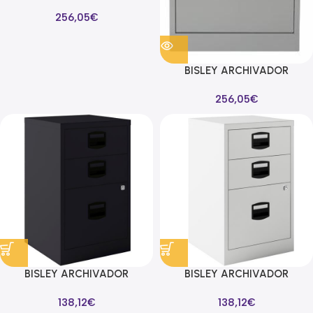
METALICO 2 CAJONES
256,05
€
ARCHIVO CARPETAS
COLGANTES A4/FOLIO+
FONDO 62CM BLANCO
BISLEY ARCHIVADOR
METALICO 2 CAJONES
256,05
€
ARCHIVO CARPETAS
COLGANTES A4/FOLIO+
FONDO 62CM GRIS
BISLEY ARCHIVADOR
BISLEY ARCHIVADOR
METALICO 2 CAJONES
METALICO 2 CAJONES
138,12
€
138,12
€
PERSONALES + 1 CAJÓN
PERSONALES + 1 CAJÓN