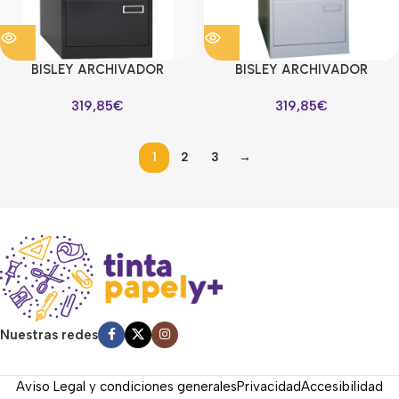
BISLEY ARCHIVADOR
BISLEY ARCHIVADOR
METALICO 3 CAJONES
METALICO 3 CAJONES
319,85
€
319,85
€
ARCHIVO CARPETAS
ARCHIVO CARPETAS
COLGANTES A4/FOLIO+
COLGANTES A4/FOLIO+
FONDO 62CM ANTRACITA
FONDO 62CM GRIS
1
2
3
→
Read more
Nuestras redes
Aviso Legal y condiciones generales
Privacidad
Accesibilidad