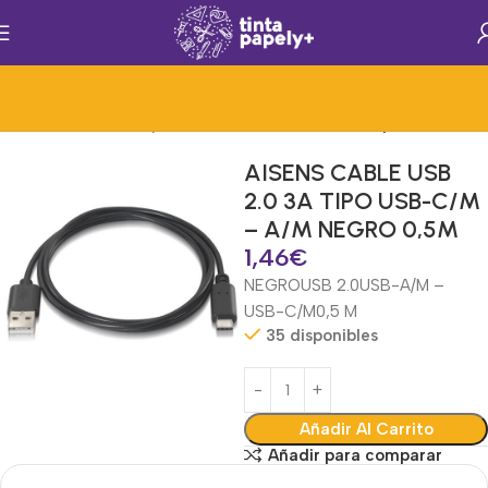
cesorios)
Hardware y Accesorios Informat.
Cables y Conectores
AISENS CABLE USB
2.0 3A TIPO USB-C/M
– A/M NEGRO 0,5M
1,46
€
NEGRO
USB 2.0
USB-A/M –
USB-C/M
0,5 M
35 disponibles
Añadir Al Carrito
Añadir para comparar