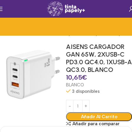
 Accesorios Informat.
Accesorios para Tablet/Ipad/Smartphone
AISENS CARGADOR
GAN 65W, 2XUSB-C
PD3.0 QC4.0, 1XUSB-A
QC3.0, BLANCO
10,65
€
BLANCO
3 disponibles
Añadir Al Carrito
Añadir para comparar