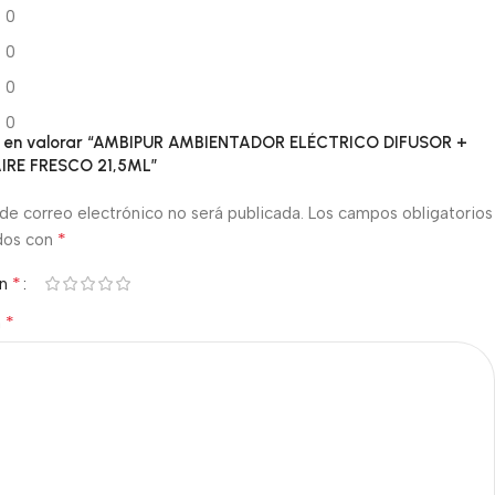
0
0
0
0
ro en valorar “AMBIPUR AMBIENTADOR ELÉCTRICO DIFUSOR +
IRE FRESCO 21,5ML”
de correo electrónico no será publicada.
Los campos obligatorios
*
dos con
*
ón
*
n