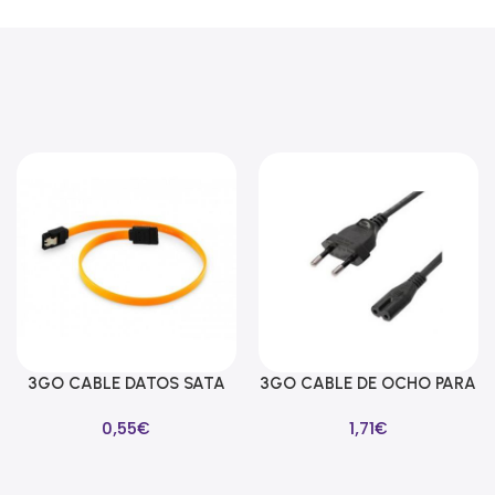
3GO CABLE DATOS SATA
3GO CABLE DE OCHO PARA
Añadir Al Carrito
Añadir Al Carrito
LAÑA SEGURIDAD 39CM
ALIMENTADORES 1M
0,55
€
1,71
€
AMARILLO