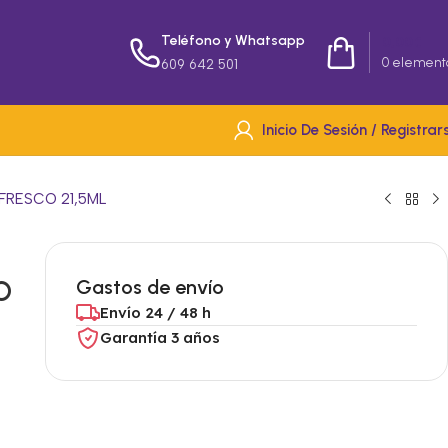
Teléfono y Whatsapp
0,00
€
0
element
609 642 501
Inicio De Sesión / Registrar
FRESCO 21,5ML
O
Gastos de envío
Envío 24 / 48 h
Garantía 3 años