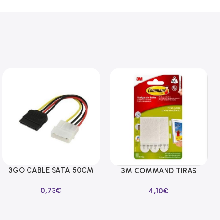
3GO CABLE SATA 50CM
Añadir Al Carrito
3M COMMAND TIRAS
Añadir Al Carrito
ALIMENTACION
CUELGA CUADROS
0,73
€
4,10
€
BLANCAS MEDIANAS