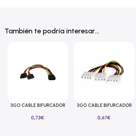
También te podría interesar...
3GO CABLE BIFURCADOR
3GO CABLE BIFURCADOR
Añadir Al Carrito
Añadir Al Carrito
ALIMENTACION SATA EN Y
MOLEX EN Y
0,73
€
0,67
€