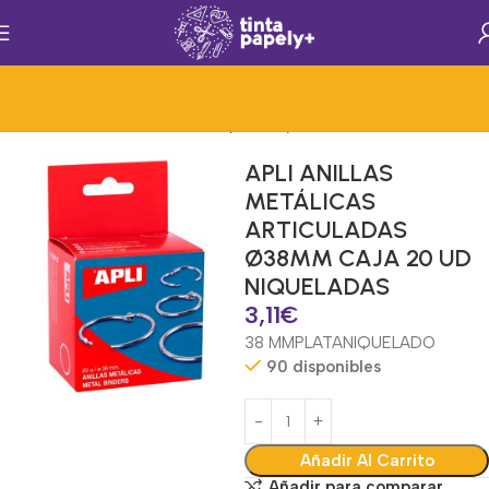
los Generales de Oficina
Mat.Papelería y Oficina
Anillas Metálicas
APLI ANILLAS
METÁLICAS
ARTICULADAS
Ø38MM CAJA 20 UD
NIQUELADAS
3,11
€
38 MM
PLATA
NIQUELADO
90 disponibles
Añadir Al Carrito
Añadir para comparar