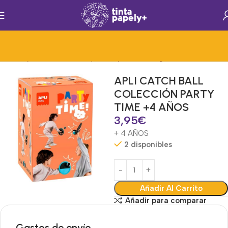
io
Ocio y Diversión
Mat.Papelería y Oficina
Juguetes Educativos
APLI CATCH BALL
COLECCIÓN PARTY
TIME +4 AÑOS
3,95
€
+ 4 AÑOS
2 disponibles
Añadir Al Carrito
Añadir para comparar
Gastos de envío