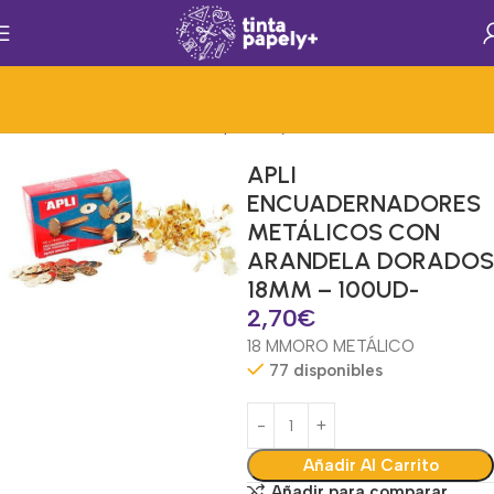
os Generales de Oficina
Mat.Papelería y Oficina
Encuadernadores
APLI
ENCUADERNADORES
METÁLICOS CON
ARANDELA DORADOS
18MM – 100UD-
2,70
€
18 MM
ORO METÁLICO
77 disponibles
Añadir Al Carrito
Añadir para comparar