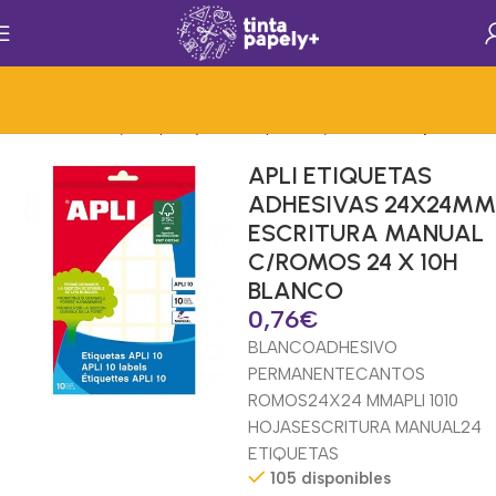
nicio
Rotulacion y Etiquetaje
Mat.Papelería y Oficina
Etiquetas Ilc
APLI ETIQUETAS
ADHESIVAS 24X24MM
ESCRITURA MANUAL
C/ROMOS 24 X 10H
BLANCO
0,76
€
BLANCO
ADHESIVO
PERMANENTE
CANTOS
ROMOS
24X24 MM
APLI 10
10
HOJAS
ESCRITURA MANUAL
24
ETIQUETAS
105 disponibles