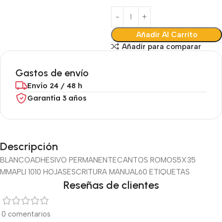
Añadir Al Carrito
Añadir para comparar
Gastos de envío
Envío 24 / 48 h
Garantía 3 años
Descripción
BLANCO
ADHESIVO PERMANENTE
CANTOS ROMOS
5X35
MM
APLI 10
10 HOJAS
ESCRITURA MANUAL
60 ETIQUETAS
Reseñas de clientes
0 comentarios