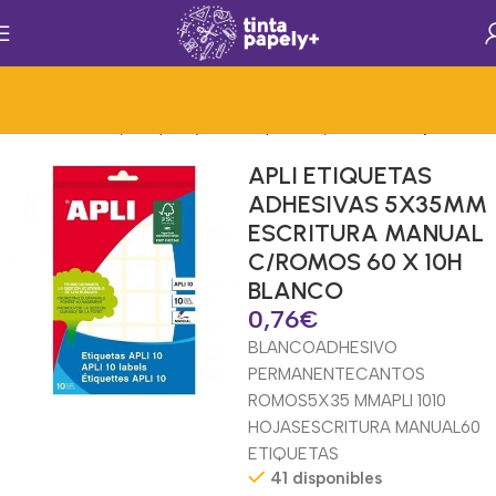
nicio
Rotulacion y Etiquetaje
Mat.Papelería y Oficina
Etiquetas Ilc
APLI ETIQUETAS
ADHESIVAS 5X35MM
ESCRITURA MANUAL
C/ROMOS 60 X 10H
BLANCO
0,76
€
BLANCO
ADHESIVO
PERMANENTE
CANTOS
ROMOS
5X35 MM
APLI 10
10
HOJAS
ESCRITURA MANUAL
60
ETIQUETAS
41 disponibles