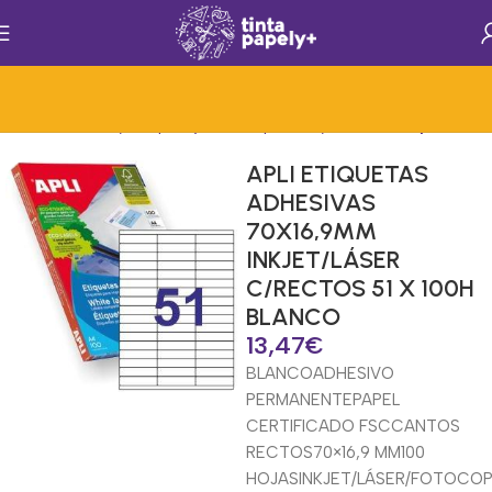
nicio
Rotulacion y Etiquetaje
Mat.Papelería y Oficina
Etiquetas Ilc
APLI ETIQUETAS
ADHESIVAS
70X16,9MM
INKJET/LÁSER
C/RECTOS 51 X 100H
BLANCO
13,47
€
BLANCO
ADHESIVO
PERMANENTE
PAPEL
CERTIFICADO FSC
CANTOS
RECTOS
70×16,9 MM
100
HOJAS
INKJET/LÁSER/FOTOCO