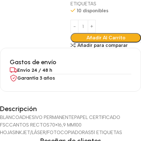
ETIQUETAS
10 disponibles
Añadir Al Carrito
Añadir para comparar
Gastos de envío
Envío 24 / 48 h
Garantía 3 años
Descripción
BLANCO
ADHESIVO PERMANENTE
PAPEL CERTIFICADO
FSC
CANTOS RECTOS
70×16,9 MM
100
HOJAS
INKJET/LÁSER/FOTOCOPIADORAS
51 ETIQUETAS
Reseñas de clientes