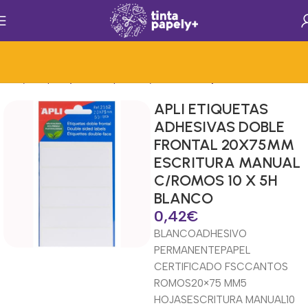
cion y Etiquetaje
Mat.Papelería y Oficina
Etiquetas Multifunción
APLI ETIQUETAS
ADHESIVAS DOBLE
FRONTAL 20X75MM
ESCRITURA MANUAL
C/ROMOS 10 X 5H
BLANCO
0,42
€
BLANCO
ADHESIVO
PERMANENTE
PAPEL
CERTIFICADO FSC
CANTOS
ROMOS
20×75 MM
5
HOJAS
ESCRITURA MANUAL
10