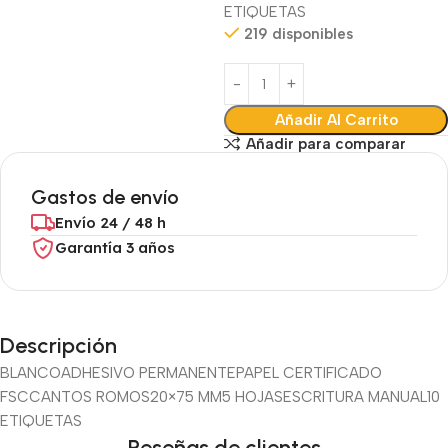
ETIQUETAS
219 disponibles
Añadir Al Carrito
Añadir para comparar
Gastos de envío
Envío 24 / 48 h
Garantía 3 años
Descripción
BLANCO
ADHESIVO PERMANENTE
PAPEL CERTIFICADO
FSC
CANTOS ROMOS
20×75 MM
5 HOJAS
ESCRITURA MANUAL
10
ETIQUETAS
Reseñas de clientes