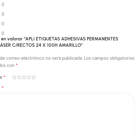
0
0
0
0
ro en valorar “APLI ETIQUETAS ADHESIVAS PERMANENTES
SER C/RECTOS 24 X 100H AMARILLO”
de correo electrónico no será publicada.
Los campos obligatorios
*
dos con
*
ón
*
n