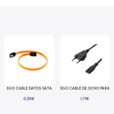
3GO CABLE DATOS SATA
3GO CABLE DE OCHO PARA
Añadir Al Carrito
Añadir Al Carrito
LAÑA SEGURIDAD 39CM
ALIMENTADORES 1M
0,55
€
1,71
€
AMARILLO