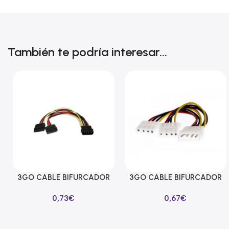
También te podría interesar...
3GO CABLE BIFURCADOR
3GO CABLE BIFURCADOR
Añadir Al Carrito
Añadir Al Carrito
ALIMENTACION SATA EN Y
MOLEX EN Y
0,73
€
0,67
€