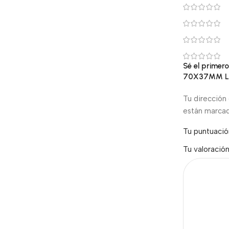
Sé el prime
70X37MM LÁ
Tu dirección 
están marca
Tu puntuaci
Tu valoració