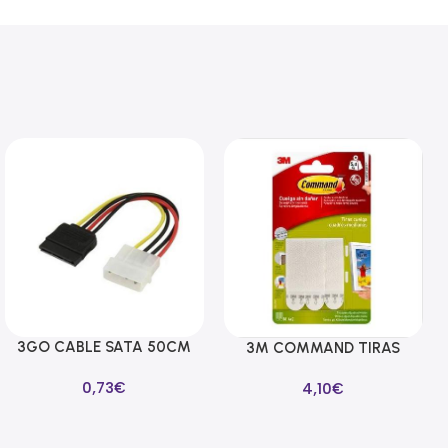
3GO CABLE SATA 50CM
Añadir Al Carrito
3M COMMAND TIRAS
Añadir Al Carrito
ALIMENTACION
CUELGA CUADROS
0,73
€
4,10
€
BLANCAS MEDIANAS