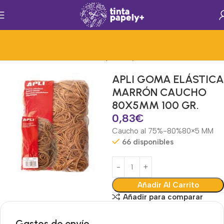
los Generales de Oficina
Mat.Papelería y Oficina
Gomas Elásticas
APLI GOMA ELÁSTICA
MARRÓN CAUCHO
80X5MM 100 GR.
0,83
€
Caucho al 75%-80%
80×5 MM
66 disponibles
Añadir Al Carrito
Añadir para comparar
Gastos de envío