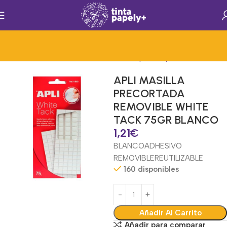
io
Articulos Generales de Oficina
Mat.Papelería y Oficina
Masillas
APLI MASILLA
PRECORTADA
REMOVIBLE WHITE
TACK 75GR BLANCO
1,21
€
BLANCO
ADHESIVO
REMOVIBLE
REUTILIZABLE
160 disponibles
Añadir Al Carrito
Añadir para comparar