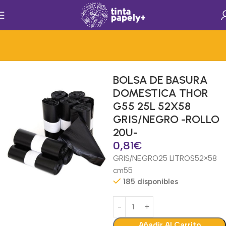
Inicio
Servicios Generales
Servicios Generales
Bolsas de Basura
BOLSA DE BASURA
DOMESTICA THOR
G55 25L 52X58
GRIS/NEGRO -ROLLO
20U-
0,81
€
GRIS/NEGRO
25 LITROS
52×58
cm
55
185 disponibles
Añadir Al Carrito