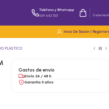
Teléfono y Whatsapp
0,00
€
0
element
609 642 501
Inicio De Sesión / Registrar
DO PLASTICO
M
Gastos de envío
Envío 24 / 48 h
Garantía 3 años