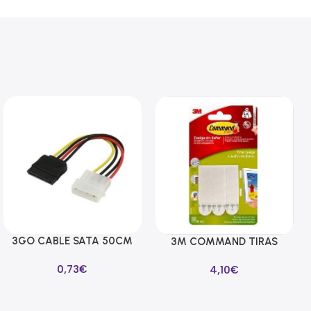
3GO CABLE SATA 50CM
Añadir Al Carrito
3M COMMAND TIRAS
Añadir Al Carrito
ALIMENTACION
CUELGA CUADROS
0,73
€
4,10
€
BLANCAS MEDIANAS