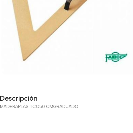
Descripción
MADERA
PLÁSTICO
50 CM
GRADUADO