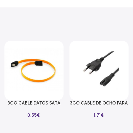
3GO CABLE DATOS SATA
3GO CABLE DE OCHO PARA
Añadir Al Carrito
Añadir Al Carrito
LAÑA SEGURIDAD 39CM
ALIMENTADORES 1M
0,55
€
1,71
€
AMARILLO