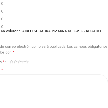
0
0
0
0
ro en valorar “FAIBO ESCUADRA PIZARRA 50 CM GRADUADO
de correo electrónico no será publicada.
Los campos obligatorios
*
dos con
*
ón
*
n