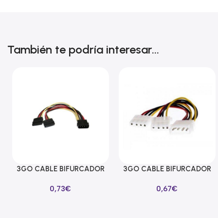
También te podría interesar...
3GO CABLE BIFURCADOR
3GO CABLE BIFURCADOR
Añadir Al Carrito
Añadir Al Carrito
ALIMENTACION SATA EN Y
MOLEX EN Y
0,73
€
0,67
€