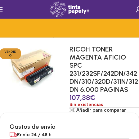
Inicio
Consumibles de Impresion
Consumibles
Toner
RICOH TONER
VENDID
MAGENTA AFICIO
O
SPC
231/232SF/242DN/342
DN/310/320D/311N/312
DN 6.000 PAGINAS
107,38
€
Sin existencias
Añadir para comparar
Gastos de envío
Envío 24 / 48 h