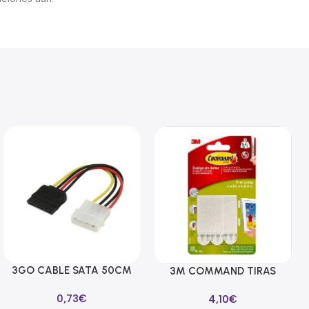
3GO CABLE SATA 50CM
Añadir Al Carrito
3M COMMAND TIRAS
Añadir Al Carrito
ALIMENTACION
CUELGA CUADROS
0,73
€
4,10
€
BLANCAS MEDIANAS