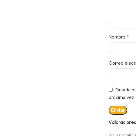
*
Nombre
Correo elec
Guarda mi
próxima vez
Valoracione
No hay valor