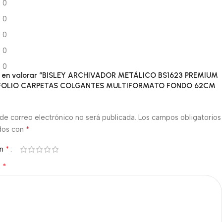
0
0
0
0
0
ro en valorar “BISLEY ARCHIVADOR METÁLICO BS1623 PREMIUM
 FOLIO CARPETAS COLGANTES MULTIFORMATO FONDO 62CM
de correo electrónico no será publicada.
Los campos obligatorios
*
dos con
*
ón
*
n