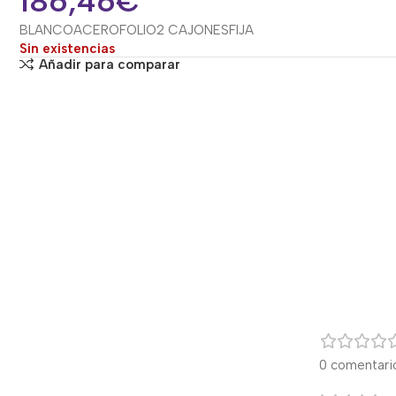
186,46
€
BLANCO
ACERO
FOLIO
2 CAJONES
FIJA
Sin existencias
Añadir para comparar
0 comentari