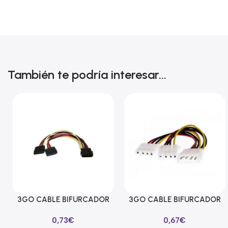
También te podría interesar...
3GO CABLE BIFURCADOR
3GO CABLE BIFURCADOR
Añadir Al Carrito
Añadir Al Carrito
ALIMENTACION SATA EN Y
MOLEX EN Y
0,73
€
0,67
€