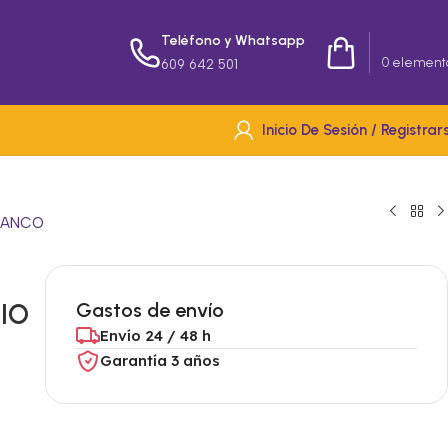
Teléfono y Whatsapp
0,00
€
0
element
609 642 501
Inicio De Sesión / Registrar
BLANCO
IO
Gastos de envío
Envío 24 / 48 h
Garantía 3 años