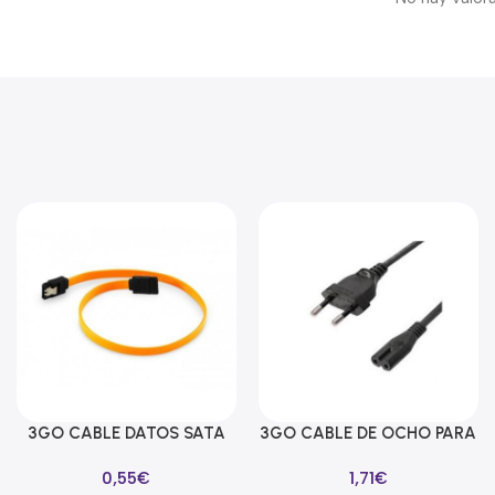
3GO CABLE DATOS SATA
3GO CABLE DE OCHO PARA
Añadir Al Carrito
Añadir Al Carrito
LAÑA SEGURIDAD 39CM
ALIMENTADORES 1M
0,55
€
1,71
€
AMARILLO